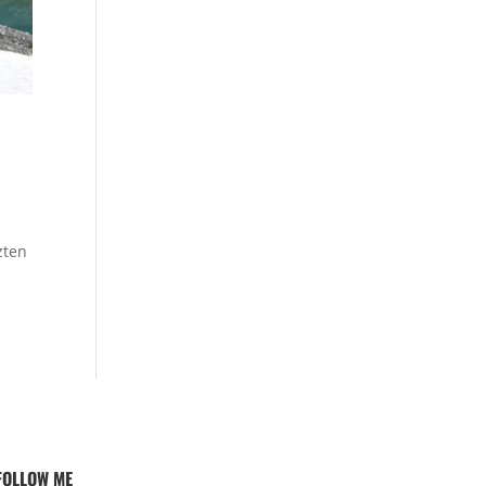
zten
FOLLOW ME