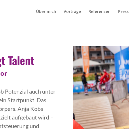
Über mich
Vorträge
Referenzen
Press
t Talent
tor
ob Potenzial auch unter
 ein Startpunkt. Das
Körpers. Anja Kobs
ezielt aufgebaut wird –
bststeuerung und