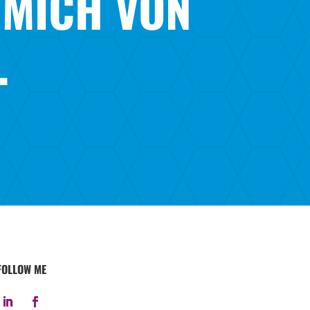
 MICH VON
.
FOLLOW ME