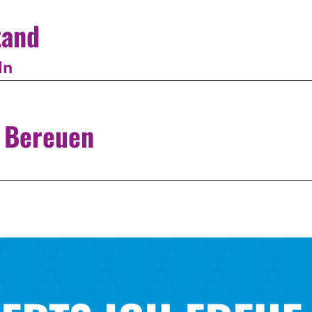
tand
ln
s Bereuen