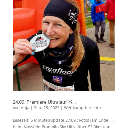
24.09. Premiere Ultralauf 🥇…
von
Anja
|
Sep. 25, 2022
|
Wettkampfberichte
Lesezeit: 5 MinutenUpdate 27.09.: Fotos (am Ende) …
beim Nassfeld Pramollo Sky Ultra über 53.3km und