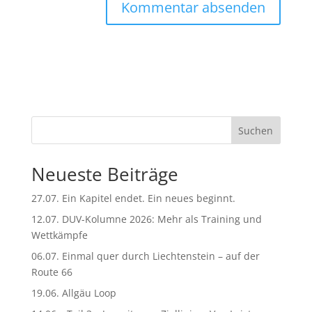
A
l
t
e
r
n
Suchen
a
t
Neueste Beiträge
i
v
27.07. Ein Kapitel endet. Ein neues beginnt.
e
:
12.07. DUV-Kolumne 2026: Mehr als Training und
Wettkämpfe
06.07. Einmal quer durch Liechtenstein – auf der
Route 66
19.06. Allgäu Loop