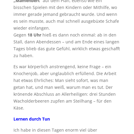
„Mamenbert“
auf dem Plan, ebenso wie ein
bisschen Spielen mit den Kindern oder Mithilfe, wo
immer gerade jemand gebraucht wurde. Und wenn
es sein musste, auch mal schnell ausgebüxte Schafe
wieder einfangen.
Gegen
18 Uhr
hieß es dann noch einmal: ab in den
Stall, dann Abendessen – und am Ende eines langen
Tages blieb das gute Gefühl, wirklich etwas geschafft
zu haben.
Es war körperlich anstrengend, keine Frage – ein
Knochenjob, aber unglaublich erfüllend. Die Arbeit
hat etwas Ehrliches: Man sieht sofort, was man
getan hat, und man weiß, warum man es tut. Der
krönende Abschluss an Allerheiligen: drei Stunden
Wacholderbeeren zupfen am Steilhang – für den
Käse.
Lernen durch Tun
Ich habe in diesen Tagen enorm viel über