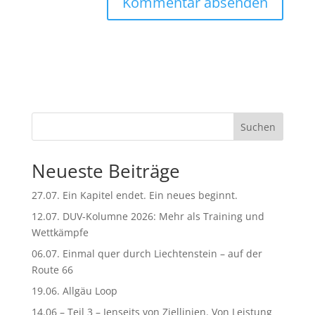
A
l
t
e
r
n
Suchen
a
t
Neueste Beiträge
i
v
27.07. Ein Kapitel endet. Ein neues beginnt.
e
:
12.07. DUV-Kolumne 2026: Mehr als Training und
Wettkämpfe
06.07. Einmal quer durch Liechtenstein – auf der
Route 66
19.06. Allgäu Loop
14.06 – Teil 3 – Jenseits von Ziellinien. Von Leistung