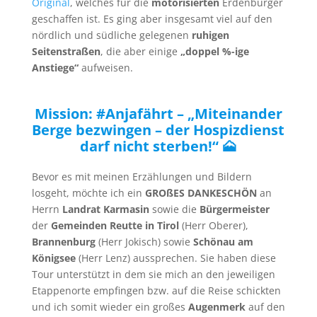
Original
, welches für die
motorisierten
Erdenbürger
geschaffen ist. Es ging aber insgesamt viel auf den
nördlich und südliche gelegenen
ruhigen
Seitenstraßen
, die aber einige
„doppel %-ige
Anstiege“
aufweisen.
Mission: #Anjafährt – „Miteinander
Berge bezwingen – der Hospizdienst
darf nicht sterben!“ 🗻
Bevor es mit meinen Erzählungen und Bildern
losgeht, möchte ich ein
GROßES DANKESCHÖN
an
Herrn
Landrat Karmasin
sowie die
Bürgermeister
der
Gemeinden Reutte in Tirol
(Herr Oberer),
Brannenburg
(Herr Jokisch) sowie
Schönau am
Königsee
(Herr Lenz) aussprechen. Sie haben diese
Tour unterstützt in dem sie mich an den jeweiligen
Etappenorte empfingen bzw. auf die Reise schickten
und ich somit wieder ein großes
Augenmerk
auf den