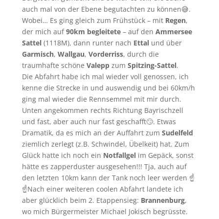
auch mal von der Ebene begutachten zu können😅.
Wobei… Es ging gleich zum Frühstück – mit
Regen
,
der mich auf
90km begleitete
– auf den
Ammersee
Sattel
(1118M), dann runter nach
Ettal
und über
Garmisch
,
Wallgau
,
Vorderriss
, durch die
traumhafte schöne
Valepp
zum
Spitzing-Sattel
.
Die Abfahrt habe ich mal wieder voll genossen, ich
kenne die Strecke in und auswendig und bei 60km/h
ging mal wieder die Rennsemmel mit mir durch.
Unten angekommen rechts Richtung Bayrischzell
und fast, aber auch nur fast geschafft🙄. Etwas
Dramatik, da es mich an der Auffahrt zum
Sudelfeld
ziemlich zerlegt (z.B. Schwindel, Übelkeit) hat. Zum
Glück hatte ich noch ein
Notfallgel
im Gepäck, sonst
hätte es zapperduster ausgesehen!!! Tja, auch auf
den letzten 10km kann der Tank noch leer werden ☝️
☝️Nach einer weiteren coolen Abfahrt landete ich
aber glücklich beim 2. Etappensieg:
Brannenburg
,
wo mich Bürgermeister Michael Jokisch begrüsste.