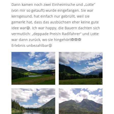
Dann kamen noch zwei Einheimische und „Lotte“
(von mir so getauft) wurde eingefangen. Sie war
kerngesund, hat einfach nur gebrüllt, weil sie
gemerkt hat, dass das ausbüchsen eher keine gute
Idee war😅. Ich war happy, die Bauern dachten sich
vermutlich: „deppade Preis’n Radlfahrer“ und Lotte
war dann zurück, wo sie hingehört🙈🙈🙈
Erlebnis unbezahlbar😝