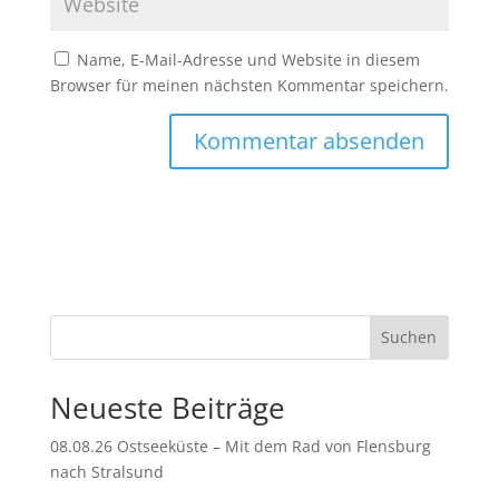
Name, E-Mail-Adresse und Website in diesem
Browser für meinen nächsten Kommentar speichern.
A
l
t
e
r
n
Suchen
a
t
Neueste Beiträge
i
v
08.08.26 Ostseeküste – Mit dem Rad von Flensburg
e
nach Stralsund
: