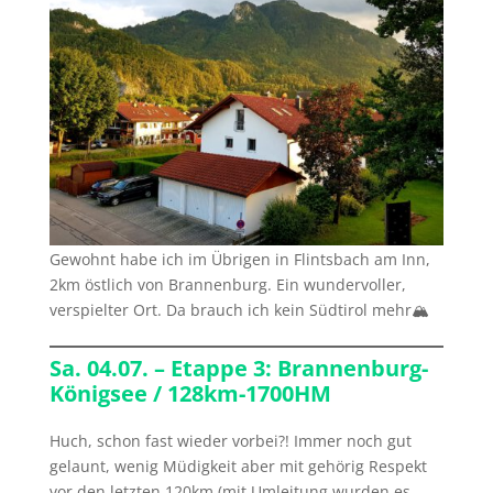
Gewohnt habe ich im Übrigen in Flintsbach am Inn,
2km östlich von Brannenburg. Ein wundervoller,
verspielter Ort. Da brauch ich kein Südtirol mehr🏔
Sa. 04.07. – Etappe 3: Brannenburg-
Königsee / 128km-1700HM
Huch, schon fast wieder vorbei?! Immer noch gut
gelaunt, wenig Müdigkeit aber mit gehörig Respekt
vor den letzten 120km (mit Umleitung wurden es