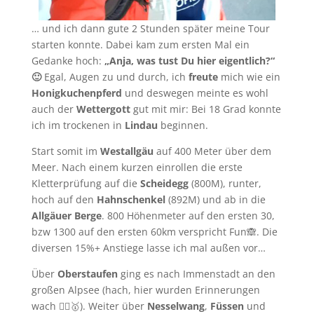
… und ich dann gute 2 Stunden später meine Tour
starten konnte. Dabei kam zum ersten Mal ein
Gedanke hoch:
„Anja, was tust Du hier eigentlich?“
🙂
Egal, Augen zu und durch, ich
freute
mich wie ein
Honigkuchenpferd
und deswegen meinte es wohl
auch der
Wettergott
gut mit mir: Bei 18 Grad konnte
ich im trockenen in
Lindau
beginnen.
Start somit im
Westallgäu
auf 400 Meter über dem
Meer. Nach einem kurzen einrollen die erste
Kletterprüfung auf die
Scheidegg
(800M), runter,
hoch auf den
Hahnschenkel
(892M) und ab in die
Allgäuer Berge
. 800 Höhenmeter auf den ersten 30,
bzw 1300 auf den ersten 60km verspricht Fun🙈. Die
diversen 15%+ Anstiege lasse ich mal außen vor…
Über
Oberstaufen
ging es nach Immenstadt an den
großen Alpsee (hach, hier wurden Erinnerungen
wach 🏃‍♀️🥇). Weiter über
Nesselwang
,
Füssen
und