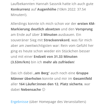
Laufbekannten Hannah Sassnik hatte ich auch gute
Konkurrenz
auf
Augenhöhe
(10km 2022: 37.54
Minuten!).
Allerdings konnte ich mich schon vor der
ersten KM-
Markierung
deutlich absetzen
und den
Vorsprung
am Ende auf über
3 Minuten
ausbauen. Ein
souveräner Sieg mit
Streckenrekord
, was für mich
aber am zweitwichtigsten war: Rein vom Gefühl her
ging es heute schon wieder ein Stückchen besser
und mit einer
Endzeit von 31.33 Minuten
(3.53m/km)
bin ich
mehr als zufrieden
!
Das ich dabei „
am Berg
“ auch noch eine
Gruppe
Männer überholen
konnte und mir im
Gesamtfeld
aller
164 Läufer:innen den 12. Platz sicherte
, war
dabei
Nebensache
🙂
Ergebnisse
(über Homepage des Veranstalters)