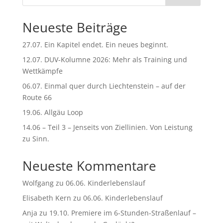
a
t
Neueste Beiträge
i
v
27.07. Ein Kapitel endet. Ein neues beginnt.
e
:
12.07. DUV-Kolumne 2026: Mehr als Training und
Wettkämpfe
06.07. Einmal quer durch Liechtenstein – auf der
Route 66
19.06. Allgäu Loop
14.06 – Teil 3 – Jenseits von Ziellinien. Von Leistung
zu Sinn.
Neueste Kommentare
Wolfgang
zu
06.06. Kinderlebenslauf
Elisabeth Kern
zu
06.06. Kinderlebenslauf
Anja
zu
19.10. Premiere im 6-Stunden-Straßenlauf –