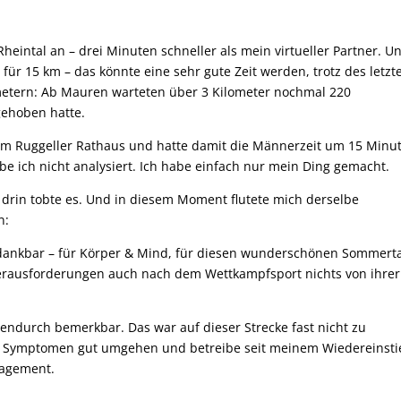
heintal an – drei Minuten schneller als mein virtueller Partner. U
für 15 km – das könnte eine sehr gute Zeit werden, trotz des letzt
ometern: Ab Mauren warteten über 3 Kilometer nochmal 220
gehoben hatte.
am Ruggeller Rathaus und hatte damit die Männerzeit um 15 Minu
e ich nicht analysiert. Ich habe einfach nur mein Ding gemacht.
r drin tobte es. Und in diesem Moment flutete mich derselbe
n:
h dankbar – für Körper & Mind, für diesen wunderschönen Sommert
Herausforderungen auch nach dem Wettkampfsport nichts von ihrer
hendurch bemerkbar. Das war auf dieser Strecke fast nicht zu
en Symptomen gut umgehen und betreibe seit meinem Wiedereinsti
nagement.