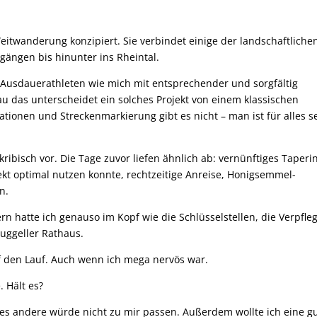
eitwanderung konzipiert. Sie verbindet einige der landschaftliche
gängen bis hinunter ins Rheintal.
n Ausdauerathleten wie mich mit entsprechender und sorgfältig
 das unterscheidet ein solches Projekt von einem klassischen
ationen und Streckenmarkierung gibt es nicht – man ist für alles s
ribisch vor. Die Tage zuvor liefen ähnlich ab: vernünftiges Taperi
t optimal nutzen konnte, rechtzeitige Anreise, Honigsemmel-
n.
n hatte ich genauso im Kopf wie die Schlüsselstellen, die Verpfle
Ruggeller Rathaus.
uf den Lauf. Auch wenn ich mega nervös war.
. Hält es?
Alles andere würde nicht zu mir passen. Außerdem wollte ich eine g