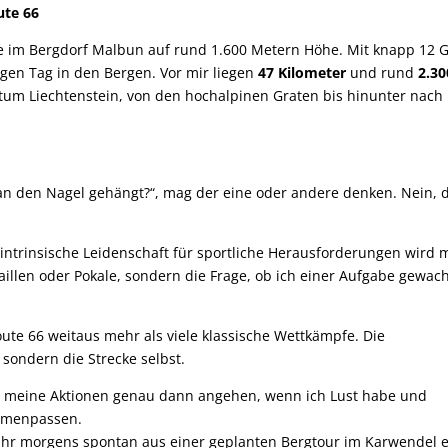
ute 66
ehe im Bergdorf Malbun auf rund 1.600 Metern Höhe. Mit knapp 12 
gen Tag in den Bergen. Vor mir liegen
47 Kilometer
und rund
2.30
tum Liechtenstein, von den hochalpinen Graten bis hinunter nach
 an den Nagel gehängt?“, mag der eine oder andere denken. Nein, 
ntrinsische Leidenschaft für sportliche Herausforderungen wird 
illen oder Pokale, sondern die Frage, ob ich einer Aufgabe gewac
ute 66 weitaus mehr als viele klassische Wettkämpfe. Die
 sondern die Strecke selbst.
nn meine Aktionen genau dann angehen, wenn ich Lust habe und
mmenpassen.
hr morgens spontan aus einer geplanten Bergtour im Karwendel e