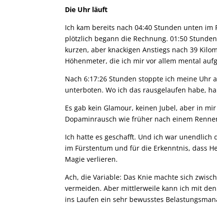
Die Uhr läuft
Ich kam bereits nach 04:40 Stunden unten im R
plötzlich begann die Rechnung. 01:50 Stunden 
kurzen, aber knackigen Anstiegs nach 39 Kil
Höhenmeter, die ich mir vor allem mental auf
Nach 6:17:26 Stunden stoppte ich meine Uhr 
unterboten. Wo ich das rausgelaufen habe, hab
Es gab kein Glamour, keinen Jubel, aber in mi
Dopaminrausch wie früher nach einem Renne
Ich hatte es geschafft. Und ich war unendlic
im Fürstentum und für die Erkenntnis, dass 
Magie verlieren.
Ach, die Variable: Das Knie machte sich zwisc
vermeiden. Aber mittlerweile kann ich mit d
ins Laufen ein sehr bewusstes Belastungsma