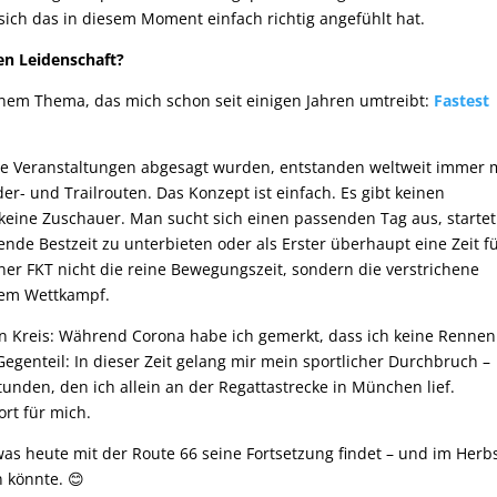
sich das in diesem Moment einfach richtig angefühlt hat.
en Leidenschaft?
nem Thema, das mich schon seit einigen Jahren umtreibt:
Fastest
le Veranstaltungen abgesagt wurden, entstanden weltweit immer
- und Trailrouten. Das Konzept ist einfach. Es gibt keinen
 keine Zuschauer. Man sucht sich einen passenden Tag aus, startet
nde Bestzeit zu unterbieten oder als Erster überhaupt eine Zeit f
einer FKT nicht die reine Bewegungszeit, sondern die verstrichene
nem Wettkampf.
ein Kreis: Während Corona habe ich gemerkt, dass ich keine Rennen
genteil: In dieser Zeit gelang mir mein sportlicher Durchbruch –
tunden, den ich allein an der Regattastrecke in München lief.
ort für mich.
was heute mit der Route 66 seine Fortsetzung findet – und im Herbs
 könnte. 😊