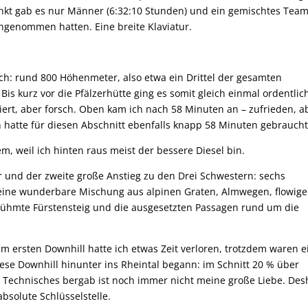
unkt gab es nur Männer (6:32:10 Stunden) und ein gemischtes Tea
angenommen hatten. Eine breite Klaviatur.
sich: rund 800 Höhenmeter, also etwa ein Drittel der gesamten
is kurz vor die Pfälzerhütte ging es somit gleich einmal ordentlic
osiert, aber forsch. Oben kam ich nach 58 Minuten an – zufrieden, a
 hatte für diesen Abschnitt ebenfalls knapp 58 Minuten gebraucht
lem, weil ich hinten raus meist der bessere Diesel bin.
r und der zweite große Anstieg zu den Drei Schwestern: sechs
eine wunderbare Mischung aus alpinen Graten, Almwegen, flowig
rühmte Fürstensteig und die ausgesetzten Passagen rund um die
im ersten Downhill hatte ich etwas Zeit verloren, trotzdem waren e
fiese Downhill hinunter ins Rheintal begann: im Schnitt 20 % über
 Technisches bergab ist noch immer nicht meine große Liebe. Des
bsolute Schlüsselstelle.