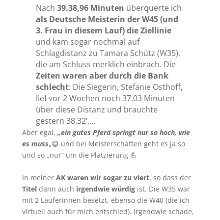
Nach
39.38,96 Minuten
überquerte ich
als Deutsche Meisterin der W45 (und
3. Frau in diesem Lauf) die Ziellinie
und kam sogar nochmal auf
Schlagdistanz zu Tamara Schütz (W35),
die am Schluss merklich einbrach. Die
Zeiten waren aber durch die Bank
schlecht
: Die Siegerin, Stefanie Osthoff,
lief vor 2 Wochen noch 37.03 Minuten
über diese Distanz und brauchte
gestern 38.32’….
Aber egal,
„ein gutes Pferd springt nur so hoch, wie
es muss
„😅 und bei Meisterschaften geht es ja so
und so „nur“ um die Platzierung 💪
In meiner
AK waren wir sogar zu viert
, so dass der
Titel
dann auch
irgendwie würdig
ist. Die W35 war
mit 2 Läuferinnen besetzt, ebenso die W40 (die ich
virtuell auch für mich entschied). Irgendwie schade,