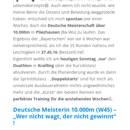
Lebenskonzepts😄. Auch wenn ich nicht wusste, wie
meine Beine die Distanz und Belastung weggesteckt
haben, entschied ich mich
spontan
(vor einer
Woche), doch die
Deutsche Meisterschaft über
10.000m
in
Pliezhausen
(Ba-Wü) zu laufen. Das
Ergebnis der „Bayerischen“ von vor 6 Wochen war
vielversprechend, als ich die 25 Runden nahezu mit
Leichtigkeit in
37.45,16
(Bestzeit) lief.
Eigentlich wollte ich am
heutigen Sonntag
„
nur
“ den
Duathlon
in
Krailling
über die Kurzdistanz
absolvieren, durch die Planänderung wurde es dann
die Sprintdistanz . „
Doppelstarts
“ sind für mich als
universale Ausdauerathletin nichts ungewöhnliches
mehr und die „Kürze“ der beiden Rennen ein
perfektes Training für die anstehenden Wochen
💪.
Deutsche Meisterin 10.000m (W45) –
„Wer nicht wagt, der nicht gewinnt“
!