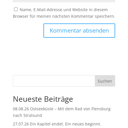
Name, E-Mail-Adresse und Website in diesem
Browser für meinen nächsten Kommentar speichern.
A
l
t
e
r
n
Suchen
a
t
Neueste Beiträge
i
v
08.08.26 Ostseeküste – Mit dem Rad von Flensburg
e
nach Stralsund
:
27.07.26 Ein Kapitel endet. Ein neues beginnt.