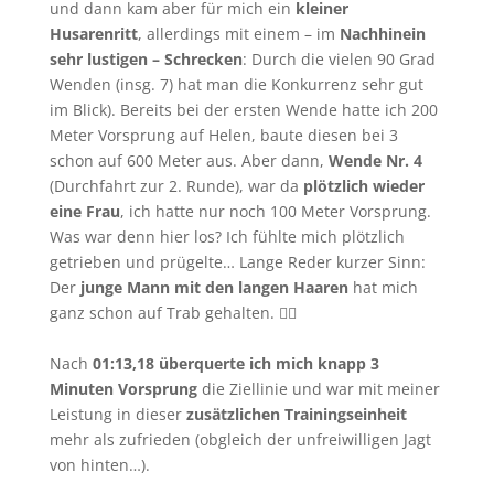
und dann kam aber für mich ein
kleiner
Husarenritt
, allerdings mit einem – im
Nachhinein
sehr lustigen – Schrecken
: Durch die vielen 90 Grad
Wenden (insg. 7) hat man die Konkurrenz sehr gut
im Blick). Bereits bei der ersten Wende hatte ich 200
Meter Vorsprung auf Helen, baute diesen bei 3
schon auf 600 Meter aus. Aber dann,
Wende Nr. 4
(Durchfahrt zur 2. Runde), war da
plötzlich wieder
eine Frau
, ich hatte nur noch 100 Meter Vorsprung.
Was war denn hier los? Ich fühlte mich plötzlich
getrieben und prügelte… Lange Reder kurzer Sinn:
Der
junge Mann mit den langen Haaren
hat mich
ganz schon auf Trab gehalten. 🤦‍♀️
Nach
01:13,18 überquerte ich mich knapp 3
Minuten Vorsprung
die Ziellinie und war mit meiner
Leistung in dieser
zusätzlichen Trainingseinheit
mehr als zufrieden (obgleich der unfreiwilligen Jagt
von hinten…).