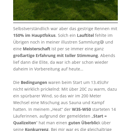
Selbstverständlich war aber das gestrige Rennen mit
150% im Hauptfokus
. Solch ein
Lauftitel
fehlte im
Übrigen noch in meiner illustren Sammlung😅 und
eine
Meisterschaft
ist per se immer eine ganz
großartige Erfahrung mit toller Stimmung
. Abends
lief dann die Elite, da war ich aber schon wieder
daheim in Vorbereitung auf heute…
Die
Bedingungen
waren beim Start um 13.45Uhr
nicht wirklich prickelnd: Mit über 20C zu warm, dazu
ein spürbarer Wind, so das wir im 200 Meter
Wechsel eine Mischung aus Sauna und Kampf
hatten. In meinem „Heat“ der
W35-W50
starteten 14
Läuferinnen, aufgrund der gemeldeten „
Start =
Qualizeiten
“ hat man einen
guten Überblic
k über
seine
Konkurrenz
. Bei mir war es die gleichaltrige