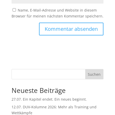
Name, E-Mail-Adresse und Website in diesem
Browser für meinen nächsten Kommentar speichern.
A
l
t
e
r
n
Suchen
a
t
Neueste Beiträge
i
v
27.07. Ein Kapitel endet. Ein neues beginnt.
e
:
12.07. DUV-Kolumne 2026: Mehr als Training und
Wettkämpfe