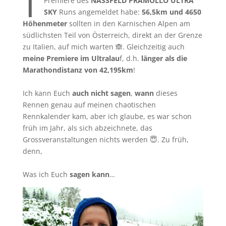
Premiere des
NASSFELD PRAMOLLO ULTRA
SKY
Runs angemeldet habe:
56,5km und 4650
Höhenmeter
sollten in den Karnischen Alpen am
südlichsten Teil von Österreich, direkt an der Grenze
zu Italien, auf mich warten 🙈. Gleichzeitig auch
meine Premiere im Ultralau
f, d.h.
länger als die
Marathondistanz von 42,195km
!
Ich kann Euch
auch nicht sagen
,
wann
dieses
Rennen genau auf meinen chaotischen
Rennkalender kam, aber ich glaube, es war schon
früh im Jahr, als sich abzeichnete, das
Grossveranstaltungen nichts werden 😇. Zu früh,
denn,
Was ich Euch
sagen kann
…