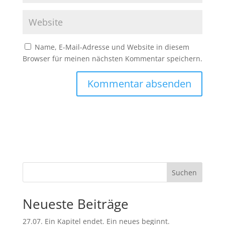
Name, E-Mail-Adresse und Website in diesem
Browser für meinen nächsten Kommentar speichern.
A
l
t
e
r
n
Suchen
a
t
Neueste Beiträge
i
v
27.07. Ein Kapitel endet. Ein neues beginnt.
e