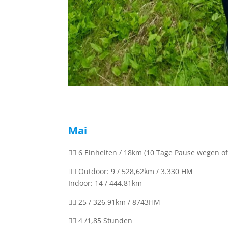
Mai
🏊‍♀️ 6 Einheiten / 18km (10 Tage Pause wegen
🚴‍♀️ Outdoor: 9 / 528,62km / 3.330 HM
Indoor: 14 / 444,81km
🏃‍♀️ 25 / 326,91km / 8743HM
🏋️‍♀️ 4 /1,85 Stunden