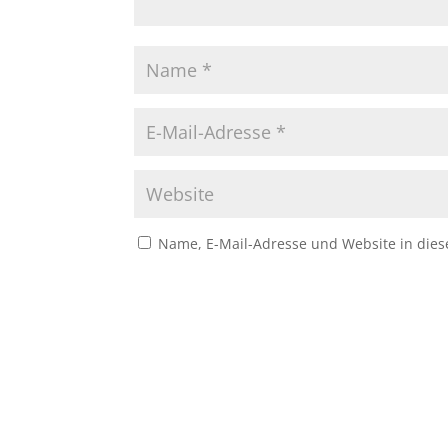
Name, E-Mail-Adresse und Website in die
A
l
t
e
r