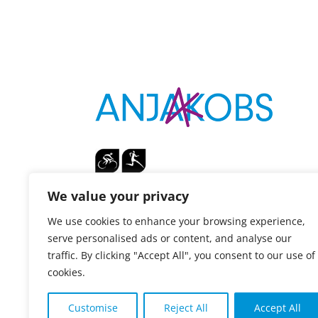
n
a
t
i
v
e
:
We value your privacy
We use cookies to enhance your browsing experience,
Vortragsrednerin
serve personalised ads or content, and analyse our
Leistungssportlerin
traffic. By clicking "Accept All", you consent to our use of
Sport- & Mentaltrainerin
cookies.
Customise
Reject All
Accept All