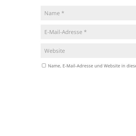
Name, E-Mail-Adresse und Website in die
A
l
t
e
r
n