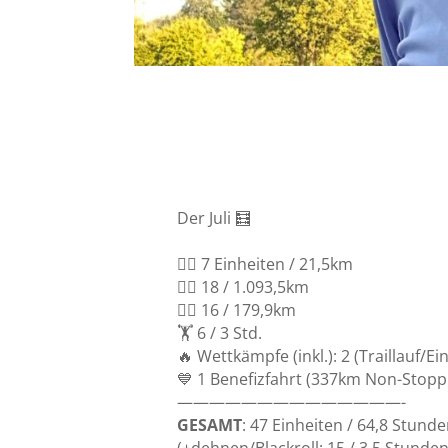
Der Juli 🧮
🏊‍♀️ 7 Einheiten / 21,5km
🚴‍♀️ 18 / 1.093,5km
🏃‍♀️ 16 / 179,9km
🏋️ 6 / 3 Std.
🔥 Wettkämpfe (inkl.): 2 (Traillauf/E
💙 1 Benefizfahrt (337km Non-Stopp
——————————————-
GESAMT
: 47 Einheiten / 64,8 Stunde