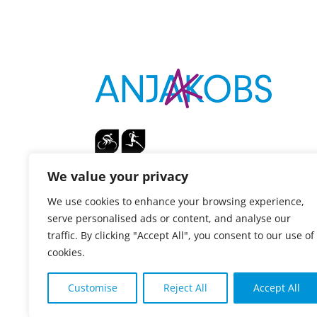
a
t
i
v
e
:
We value your privacy
We use cookies to enhance your browsing experience,
Vortragsrednerin
serve personalised ads or content, and analyse our
Leistungssportlerin
traffic. By clicking "Accept All", you consent to our use of
Sport- & Mentaltrainerin
cookies.
Customise
Reject All
Accept All
Impressum
Datenschutzerklärung
Kontak