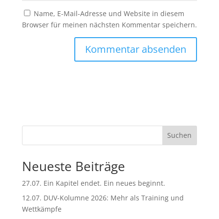
Name, E-Mail-Adresse und Website in diesem
Browser für meinen nächsten Kommentar speichern.
A
l
t
e
r
n
Suchen
a
t
Neueste Beiträge
i
v
27.07. Ein Kapitel endet. Ein neues beginnt.
e
:
12.07. DUV-Kolumne 2026: Mehr als Training und
Wettkämpfe