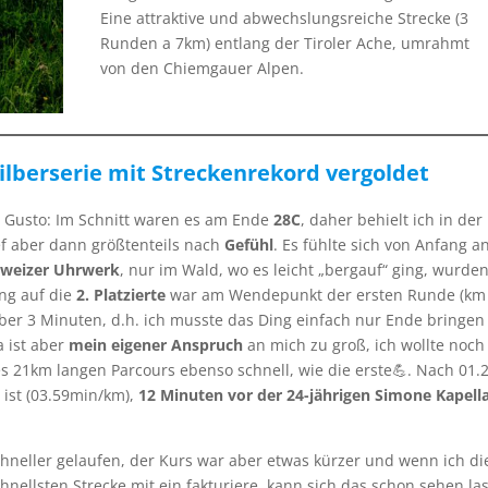
Eine attraktive und abwechslungsreiche Strecke (3
Runden a 7km) entlang der Tiroler Ache, umrahmt
von den Chiemgauer Alpen.
ilberserie mit Streckenrekord vergoldet
 Gusto: Im Schnitt waren es am Ende
28C
, daher behielt ich in der
ef aber dann größtenteils nach
Gefühl
. Es fühlte sich von Anfang a
hweizer Uhrwerk
, nur im Wald, wo es leicht „bergauf“ ging, wurden
ung auf die
2. Platzierte
war am Wendepunkt der ersten Runde (km 
er 3 Minuten, d.h. ich musste das Ding einfach nur Ende bringen
a ist aber
mein eigener Anspruch
an mich zu groß, ich wollte noch
des 21km langen Parcours ebenso schnell, wie die erste💪. Nach 01.
t
ist (03.59min/km),
12 Minuten vor der 24-jährigen Simone Kapell
chneller gelaufen, der Kurs war aber etwas kürzer und wenn ich di
nellsten Strecke mit ein fakturiere, kann sich das schon sehen la