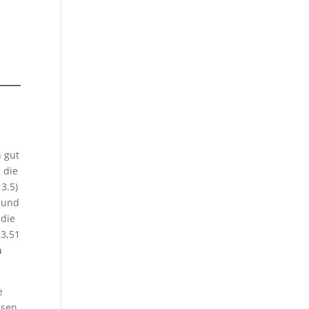
n gut
 die
3.5)
 und
 die
23,51
a
e
ssen.