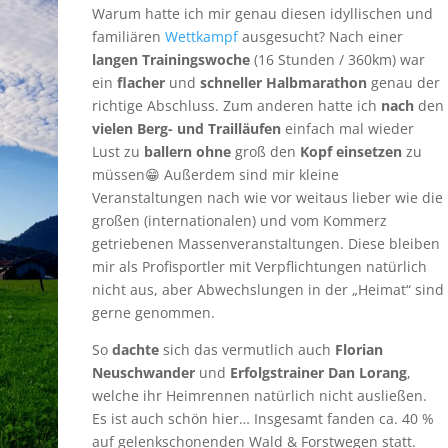
Warum hatte ich mir genau diesen idyllischen und
familiären
Wettkampf
ausgesucht? Nach einer
langen Trainingswoche
(16 Stunden / 360km) war
ein
flacher
und
schneller Halbmarathon
genau der
richtige Abschluss. Zum anderen hatte ich
nach
den
vielen Berg- und Trailläufen
einfach mal wieder
Lust zu
ballern
ohne
groß den
Kopf einsetzen
zu
müssen😁 Außerdem sind mir kleine
Veranstaltungen nach wie vor weitaus lieber wie die
großen (internationalen) und vom Kommerz
getriebenen Massenveranstaltungen. Diese bleiben
mir als Profisportler mit Verpflichtungen natürlich
nicht aus, aber Abwechslungen in der „Heimat“ sind
gerne genommen.
So
dachte
sich das vermutlich auch
Florian
Neuschwander
und
Erfolgstrainer Dan Lorang
,
welche ihr Heimrennen natürlich nicht ausließen.
Es ist auch schön hier… Insgesamt fanden ca. 40 %
auf gelenkschonenden Wald & Forstwegen statt.