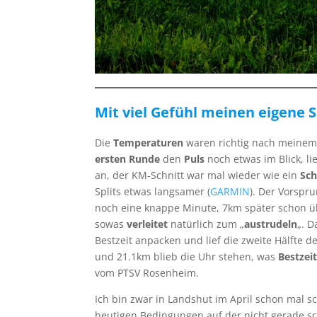
Mit viel Gefühl meinen eigene S
Die
Temperaturen
waren richtig nach meinem
ersten Runde
den
Puls
noch etwas im Blick, li
an, der KM-Schnitt war mal wieder wie ein
Sc
Splits etwas langsamer (
GARMIN
). Der Vorspr
noch eine knappe Minute, 7km später schon üb
sowas
verleitet
natürlich zum „
austrudeln
„. D
Bestzeit anpacken und lief die zweite Hälfte 
und 21.1km blieb die Uhr stehen, was
Bestzei
vom PTSV Rosenheim.
Ich bin zwar in Landshut im April schon mal s
heutigen Bedingungen auf der nicht gerade sch