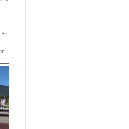
sehr
enn