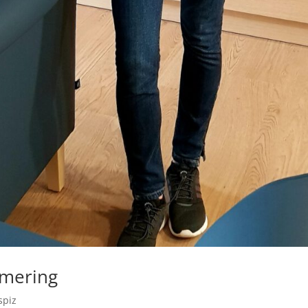
rmering
spiz