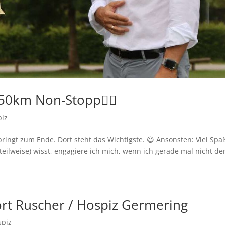
350km Non-Stopp🚵‍♀️
piz
springt zum Ende. Dort steht das Wichtigste. 😃 Ansonsten: Viel Spa
eilweise) wisst, engagiere ich mich, wenn ich gerade mal nicht d
rt Ruscher / Hospiz Germering
spiz