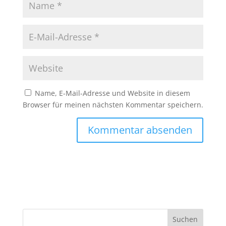
Name, E-Mail-Adresse und Website in diesem
Browser für meinen nächsten Kommentar speichern.
A
l
t
e
r
n
Suchen
a