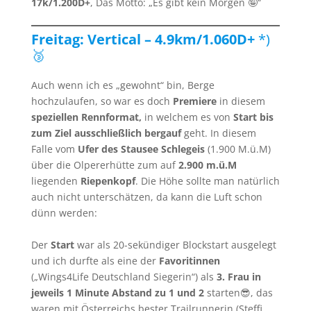
17k/1.200D+
, Das Motto: „Es gibt kein Morgen 🤪“
Freitag: Vertical – 4.9km/1.060D+
*)
🥉
Auch wenn ich es „gewohnt“ bin, Berge
hochzulaufen, so war es doch
Premiere
in diesem
speziellen Rennformat,
in welchem es von
Start bis
zum Ziel ausschließlich bergauf
geht. In diesem
Falle vom
Ufer des Stausee Schlegeis
(1.900 M.ü.M)
über die Olpererhütte zum auf
2.900 m.ü.M
liegenden
Riepenkopf
. Die Höhe sollte man natürlich
auch nicht unterschätzen, da kann die Luft schon
dünn werden:
Der
Start
war als 20-sekündiger Blockstart ausgelegt
und ich durfte als eine der
Favoritinnen
(„Wings4Life Deutschland Siegerin“) als
3. Frau in
jeweils 1 Minute Abstand zu 1 und 2
starten😎, das
waren mit Österreichs bester Trailrunnerin (Steffi