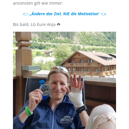
ansonsten gilt wie immer:
👉
„Ändere das Ziel, NIE die Motivation
“ 👈
Bis bald, LG Eure Anja ☘️