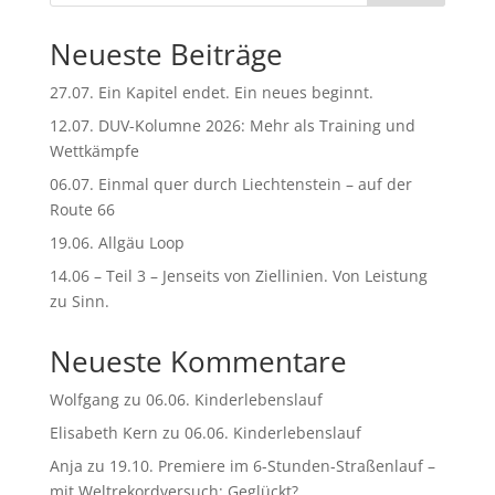
t
Neueste Beiträge
i
v
27.07. Ein Kapitel endet. Ein neues beginnt.
e
:
12.07. DUV-Kolumne 2026: Mehr als Training und
Wettkämpfe
06.07. Einmal quer durch Liechtenstein – auf der
Route 66
19.06. Allgäu Loop
14.06 – Teil 3 – Jenseits von Ziellinien. Von Leistung
zu Sinn.
Neueste Kommentare
Wolfgang
zu
06.06. Kinderlebenslauf
Elisabeth Kern
zu
06.06. Kinderlebenslauf
Anja
zu
19.10. Premiere im 6-Stunden-Straßenlauf –
mit Weltrekordversuch: Geglückt?