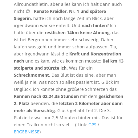
Allroundathletin, aber alles kann ich halt dann auch
nicht 😋 .
Renate Kreidler, Nr. 1 und spätere
Siegerin,
hatte ich noch lange Zeit im Blick, aber
irgendwann war sie enteilt. Und
nach hinten
? Ich
hatte über die
restlichen 14km keine Ahnung
, das
ist bei Bergrennen immer sehr schwierig. Daher,
laufen was geht und immer schon aufpassen. Tja,
aber irgendwann lässt die
Kraft und Konzentration
nach
und es kam, wie es kommen musste:
Bei km 13
stolperte und stürzte ich.
Was für ein
Schreckmoment
. Das Blut ist das eine, aber man
weiß ja nie, was noch so alles passiert ist. Glück im
Unglück, ich konnte ohne größere Schmerzen das
Rennen nach 02.24,35 Stunden
mit dem
gesicherten
2. Platz
beenden, die
letzten 2 Kilometer aber dann
mehr als Vorsichtig
. Glück gehabt Teil 2: Die 3.
Platzierte war nur 2,5 Minuten hinter mir. Das ist für
einen Trailrun nicht so viel…. ( Link:
GPS
/
ERGEBNISSE
)