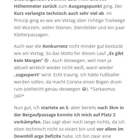
Höhenmeter zurück
zum
Ausgangspunkt
ging. Der
Kurs verlangte technisch auch sehr viel ab
. Im
Prinzip ging es wie am Vortag über richtige Trailwege
mit Wurzeln, vielen Steinen, Steinfelder und ein paar
Kletterpassagen.
Auch war die
Konkurrenz
nicht minder gut bestückt
wie am Vortag. So das Motto für diesen Lauf
„Es gibt
kein Morgen“
🤪 . Auch deswegen, weil man ja
aktuell wirklich wieder nicht weiß, wann wieder
„
zugesperrt
“ wird. Echt traurig. Ich hätte Fußballer
werden sollen, da macht Corona einen Bogen drum
rum (vielleicht genau deswegen 😂). *Sarkasmus
OFF*
Nun gut, ich
startete an 5
, aber bereits
nach 3km in
der Bergaufpassage konnte ich mich auf Platz 2
vorkämpfen.
Das sagt aber noch lange nichts, da ich
eben technisch nicht so visiert bin und
vor allem im
Downhill arge Defizite
habe. Ich bin zwar eine