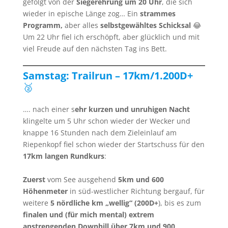
gefolgt von der
Siegerehrung um 20 Uhr
, die sich
wieder in epische Länge zog… Ein
strammes
Programm,
aber alles
selbstgewähltes Schicksal
😂
Um 22 Uhr fiel ich erschöpft, aber glücklich und mit
viel Freude auf den nächsten Tag ins Bett.
Samstag: Trailrun – 17km/1.200D+
🥈
…. nach einer s
ehr kurzen und unruhigen Nacht
klingelte um 5 Uhr schon wieder der Wecker und
knappe 16 Stunden nach dem Zieleinlauf am
Riepenkopf fiel schon wieder der Startschuss für den
17km langen Rundkurs
:
Zuerst
vom See ausgehend
5km und 600
Höhenmeter
in süd-westlicher Richtung bergauf, für
weitere
5 nördliche km „wellig“ (200D+
), bis es zum
finalen und (für mich mental) extrem
anstrengenden Downhill über 7km und 900