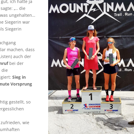
gut, ich hatte ja
sagte: „.. die
 etwas ungehalten…
che Siegerin war
ls Siegerin
Nachgang
klar machen, dass
Listen) auch der
nruf
bei der
 die
igiert:
Sieg in
Minute Vorsprung
tig gestellt, so
ergesslichen
h
zufrieden, wie
raumhaften