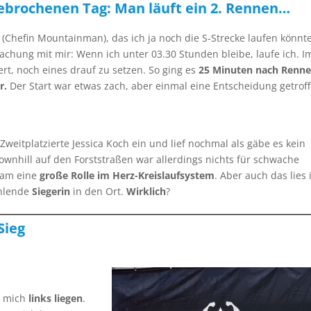
brochenen Tag: Man läuft ein 2. Rennen…
er (Chefin Mountainman), das ich ja noch die S-Strecke laufen könnte
machung mit mir: Wenn ich unter 03.30 Stunden bleibe, laufe ich. I
rt, noch eines drauf zu setzen. So ging es
25 Minuten nach Renne
r.
Der Start war etwas zach, aber einmal eine Entscheidung getroff
 Zweitplatzierte Jessica Koch ein und lief nochmal als gäbe es kein
ownhill auf den Forststraßen war allerdings nichts für schwache
gsam eine
große Rolle im Herz-Kreislaufsystem
. Aber auch das lies 
ahlende
Siegerin
in den Ort.
Wirklich
?
Sieg
s mich
links liegen
.