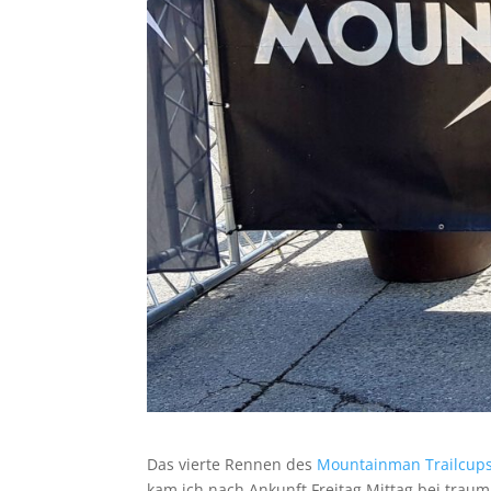
Das vierte Rennen des
Mountainman Trai
l
cup
kam ich nach Ankunft Freitag Mittag bei tra