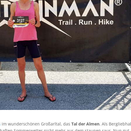
s
im wunderschönen Großarltal, das
Tal der Almen
. Als Bergliebh
umhaften Sommerwetter nicht mehr aus dem staunen raus. Nun gut,