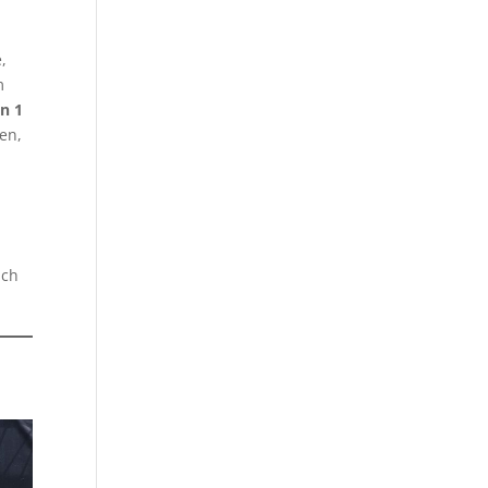
,
m
n 1
en,
ich