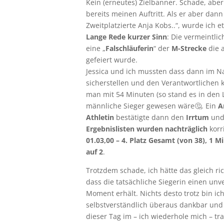
Kein (erneutes) Zielbanner. Schade, aber 
bereits meinen Auftritt. Als er aber dann 
Zweitplatzierte Anja Kobs..“, wurde ich
Lange Rede kurzer Sinn
: Die vermeintli
eine „
Falschläuferin
“ der
M-Strecke
die a
gefeiert wurde.
Jessica und ich mussten dass dann im 
sicherstellen und den Verantwortlichen 
man mit 54 Minuten (so stand es in den 
männliche Sieger gewesen wäre🤔. Ein
A
Athletin
bestätigte dann den
Irrtum
und
Ergebnislisten wurden nachträglich
korr
01.03,00 – 4. Platz Gesamt (von 38), 1 
auf 2
.
Trotzdem schade, ich hätte das gleich rich
dass die tatsächliche Siegerin einen unv
Moment erhält. Nichts desto trotz bin ic
selbstverständlich überaus dankbar und 
dieser Tag im – ich wiederhole mich – t