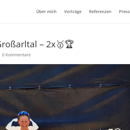
Über mich
Vorträge
Referenzen
Press
roßarltal – 2x🥇🏆
|
0 Kommentare