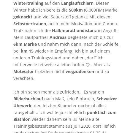
Wintertraining
auf den
Langlaufschiern
. Diesen
Winter habe ich bereits die
500km
(6.000HM) Marke
geknackt
und viel Sauerstoff getankt. Mit diesem
Selbstvertrauen
, noch mehr Motivation und Corona-
Trotz nahm ich die
Halbmarathondistanz
in Angriff.
Mein Laufpartner
Andreas
begleitete mich bis zur
6km Marke
und nahm mich dann, nach der Schleife,
bei
km 15
wieder in Empfang. Ich bin auf einem
anderen Trainingsstand und daher „darf“ ich
mittlerweile teilweise alleine laufen 🙃 . Aber als
Motivator
trotzdem nicht
wegzudenken
und zu
verachten.
Ich bin schon mehr als zufrieden… Es war ein
Bilderbuchlauf
nach Maß, kein Einbruch,
Schweizer
Uhrwerk
, den letzten Kilometer nochmal alles
rausgeholt .. ich wollte ja schließlich
pünktlich zum
Biathlon
wieder daheim sein 🤦‍♀️ Meine alte
Trainingsbestzeit stammt aus Juli 2020, dort lief ich
an der schnellen Ruderregattastrecke 01.25,44.