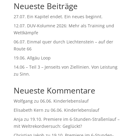
Neueste Beiträge
i
v
27.07. Ein Kapitel endet. Ein neues beginnt.
e
:
12.07. DUV-Kolumne 2026: Mehr als Training und
Wettkämpfe
06.07. Einmal quer durch Liechtenstein – auf der
Route 66
19.06. Allgäu Loop
14.06 – Teil 3 – Jenseits von Ziellinien. Von Leistung
zu Sinn.
Neueste Kommentare
Wolfgang
zu
06.06. Kinderlebenslauf
Elisabeth Kern
zu
06.06. Kinderlebenslauf
Anja
zu
19.10. Premiere im 6-Stunden-Straßenlauf –
mit Weltrekordversuch: Geglückt?
Christian Jakob
zu
19.10. Premiere im 6-Stunden-