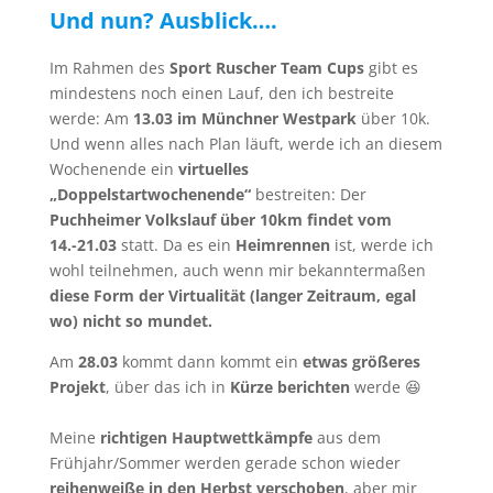
Und nun? Ausblick….
Im Rahmen des
Sport Ruscher Team Cups
gibt es
mindestens noch einen Lauf, den ich bestreite
werde: Am
13.03 im Münchner Westpark
über 10k.
Und wenn alles nach Plan läuft, werde ich an diesem
Wochenende ein
virtuelles
„Doppelstartwochenende“
bestreiten: Der
Puchheimer Volkslauf über 10km findet vom
14.-21.03
statt. Da es ein
Heimrennen
ist, werde ich
wohl teilnehmen, auch wenn mir bekanntermaßen
diese Form der Virtualität (langer Zeitraum, egal
wo) nicht so mundet.
Am
28.03
kommt dann kommt ein
etwas größeres
Projekt
, über das ich in
Kürze berichten
werde 😆
Meine
richtigen Hauptwettkämpfe
aus dem
Frühjahr/Sommer werden gerade schon wieder
reihenweiße in den Herbst verschoben
, aber mir