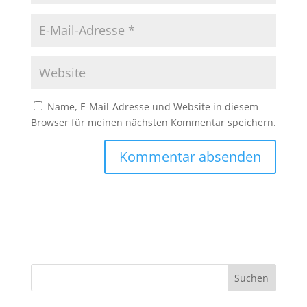
Name, E-Mail-Adresse und Website in diesem
Browser für meinen nächsten Kommentar speichern.
A
l
t
e
r
n
Suchen
a
t