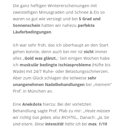
Die ganz heftigen Wintererscheinungen mit
zweistelligen Minusgraden und Schnee & Eis so
waren so gut wie versiegt und bei
5 Grad und
Sonnenschein
hatten wir nahezu
perfekte
Läuferbedingungen
.
Ich war sehr froh, das ich überhaupt an den Start
gehen konnte, denn auch bei mir ist
nicht
immer
alles „
Gold was glänzt
„: Seit einigen Wochen habe
ich
muskulär bedingte Ischiasprobleme
(Hüfte bis
Wade) mit 24/7 Ruhe- oder Belastungsschmerzen.
Aber zum Glück schlagen die teilweise
sehr
unangenehmen Nadelbehandlungen
bei „meinem“
Prof. in München an.
Eine
Anekdote
hierzu: Bei der vorletzten
Behandlung sagte Prof. Pfab zu mir: „
Heute müssen
wir richtig Gas geben, also RICHTIG
„. Danach: „
Ja, Sie
sind eisern. Diese
Intensität
hätte ich bei
max. 1/10