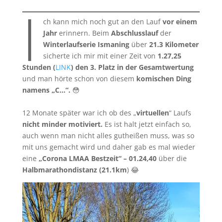
I
ch kann mich noch gut an den Lauf
vor einem
Jahr
erinnern. Beim
Abschlusslauf
der
Winterlaufserie Ismaning
über
21.3 Kilometer
sicherte ich mir mit einer Zeit von
1.27,25
Stunden (
LINK
) den 3. Platz in der Gesamtwertung
und man hörte schon von diesem
komischen Ding
namens „C…“.
😳
12 Monate später war ich ob des „
virtuellen
“ Laufs
nicht minder motiviert.
Es ist halt jetzt einfach so,
auch wenn man nicht alles gutheißen muss, was so
mit uns gemacht wird und daher gab es mal wieder
eine
„Corona LMAA Bestzeit“ – 01.24,40
über die
Halbmarathondistanz (21.1km
) 😂