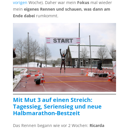
vorigen
Woche). Daher war mein
Fokus
mal wieder
mein
eigenes Rennen und schauen, was dann am
Ende dabei
rumkommt.
Mit Mut
3 auf einen Streich:
Tagessieg, Seriensieg und neue
Halbmarathon-Bestzeit
Das Rennen begann wie vor 2 Wochen:
Ricarda