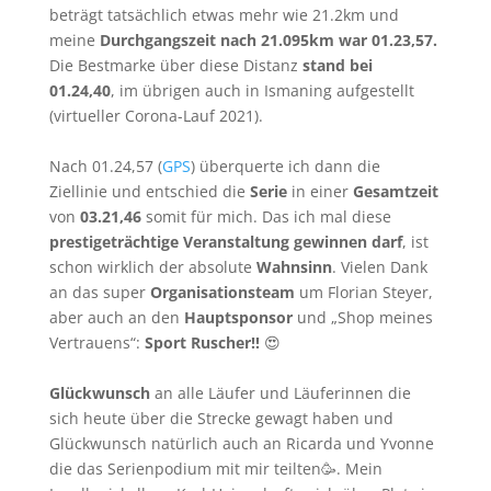
beträgt tatsächlich etwas mehr wie 21.2km und
meine
Durchgangszeit nach 21.095km war 01.23,57.
Die Bestmarke über diese Distanz
stand bei
01.24,40
, im übrigen auch in Ismaning aufgestellt
(virtueller Corona-Lauf 2021).
Nach 01.24,57 (
GPS
) überquerte ich dann die
Ziellinie und entschied die
Serie
in einer
Gesamtzeit
von
03.21,46
somit für mich. Das ich mal diese
prestigeträchtige Veranstaltung gewinnen darf
, ist
schon wirklich der absolute
Wahnsinn
. Vielen Dank
an das super
Organisationsteam
um Florian Steyer,
aber auch an den
Hauptsponsor
und „Shop meines
Vertrauens“:
Sport Ruscher!!
😍
Glückwunsch
an alle Läufer und Läuferinnen die
sich heute über die Strecke gewagt haben und
Glückwunsch natürlich auch an Ricarda und Yvonne
die das Serienpodium mit mir teilten🥳. Mein