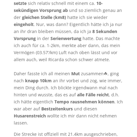
setzte
sich relativ schnell mit einem ca.
10-
sekündigen Vorsprung ab
und so ziemlich genau an
der
gleichen Stelle (km8)
hatte ich sie wieder
eingeholt
. Nur, was dann? Eigentlich hätte ich ja nur
an ihr dran bleiben müssen, da ich ja
8 Sekunden
Vorsprung
in der
Serienwertung
hatte. Das machte
ich auch für ca. 1-2km, merkte aber dann, das mein
Vermögen (03.57’/km) Luft nach oben lässt und vor
allem auch, weil Ricarda schon schwer atmete.
Daher fasste ich all meinen
Mut
zusammen☘, ging
nach
knapp 10km
an ihr vorbei und zog, wie immer,
mein Ding durch. Ich blickte irgendwann mal nach
hinten und wusste, das es auf
alle Fälle reicht
, d.h.
ich hätte eigentlich
Tempo rausnehmen können
. Ich
war aber auf
Bestzeitenkurs
und diesen
Husarenstreich
wollte ich mir dann nicht nehmen
lassen.
Die Strecke ist offiziell mit 21.4km ausgeschrieben,