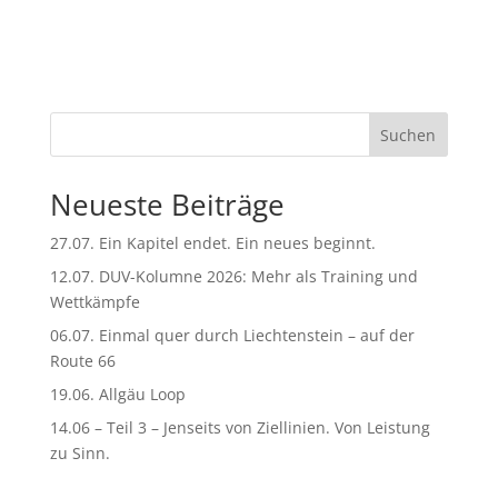
l
t
e
r
n
Suchen
a
t
Neueste Beiträge
i
v
27.07. Ein Kapitel endet. Ein neues beginnt.
e
:
12.07. DUV-Kolumne 2026: Mehr als Training und
Wettkämpfe
06.07. Einmal quer durch Liechtenstein – auf der
Route 66
19.06. Allgäu Loop
14.06 – Teil 3 – Jenseits von Ziellinien. Von Leistung
zu Sinn.